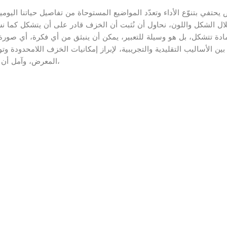
ين الأساليب التقليدية والتجريبية، لإبراز إمكانيات الخزف اللامحدودة و
المعرض، وآمل أن تنال إعجابكم وتلامس شيئًا من مشاعركم وأحاسيسكم،