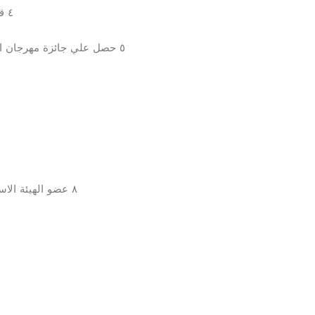
‎٤ قام بعمل معرضه الاول للخزف الاسلامي تجليات خزفية
‎٥ حصل علي جائزة مهرجان القريب لسنة 2013 وسنة 2016معرض تجليات خزفيه
‎٨ عضو الهيئة الاستشارية لجريدة فنون للمجلس الوطني للفنون والآداب