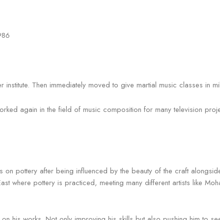
1986
 institute. Then immediately moved to give martial music classes in mili
worked again in the field of music composition for many television pro
 on pottery after being influenced by the beauty of the craft alongsid
 East where pottery is practiced, meeting many different artists like
n his works. Not only improving his skills but also pushing him to see