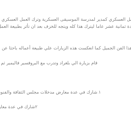
 ثمانية عشر عاما ليترك هذا كله ويتجه للخزف بعد ان تأثر بطبيعة العم
 الفن الجميل كما انعكست هذه الزيارات علي طبيعة أعماله باحثا عن الت
قام بزيارة الي بلغراد وتدرب مع البروفسير فاليمير ث
‎١.شارك في عدة معارض مدخلات مجلس الثقافة والفنون والآداب من خلال معارض الربيع والقرين السنوية كما
‎٢شارك في عدة معارض من خلال الجالاريات الخاصة وأهمها صالة بوشهري