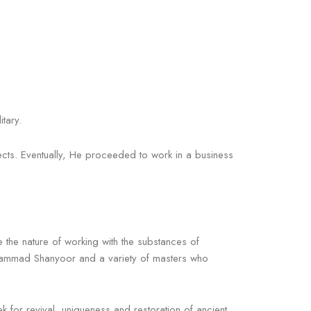
tary.
jects. Eventually, He proceeded to work in a business
e the nature of working with the substances of
 Mohammad Shanyoor and a variety of masters who
k for revival, uniqueness and restoration of ancient