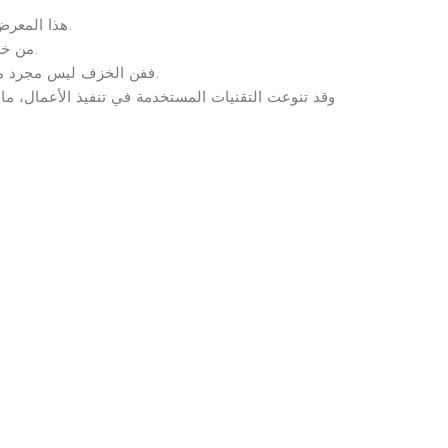
هذا المعرض يحتفي بتنوّع الأداء وتعدّد المواضيع المستوحاة من تفاصيل حياتنا اليومية، من مشاهد نألفها أو لقطات تخطف انتباهنا بالصدفة.
من خلال الشكل واللون، نحاول أن نُثبت أن الخزف قادر على أن يتشكل كما نشاء، متحررًا من القوالب الكلاسيكية والأعمال التقليدية.
ففن الخزف ليس مجرد مادة تتشكل، بل هو وسيلة للتعبير، يمكن أن ينبثق من أي فكرة، أي صورة، أو حتى لحظة عابرة يمر بها الإنسان في يومه العادي.
وقد تنوعت التقنيات المستخدمة في تنفيذ الأعمال، ما ب