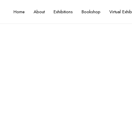
Home
About
Exhibitions
Bookshop
Virtual Exhib
The Spirit of Ceramics 2
Artist / Curator
Saad Hamdan